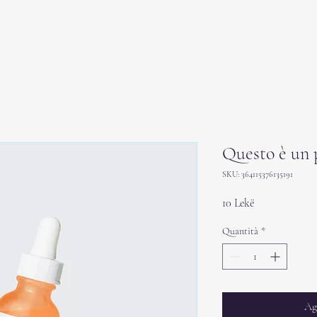
Questo è un 
SKU: 364115376135191
Prezzo
10 Lekë
Quantità
*
Ag